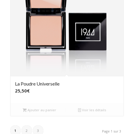
La Poudre Universelle
25,50
€
Ajouter au panier
Voir les détails
1
2
3
Page 1 sur 3