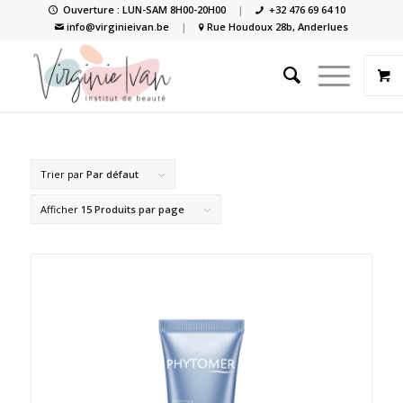
Ouverture : LUN-SAM 8H00-20H00
|
+32 476 69 64 10
info@virginieivan.be
|
Rue Houdoux 28b, Anderlues
Trier par
Par défaut
Afficher
15 Produits par page