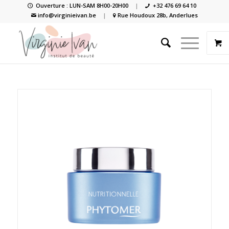
Ouverture : LUN-SAM 8H00-20H00
|
+32 476 69 64 10
info@virginieivan.be
|
Rue Houdoux 28b, Anderlues