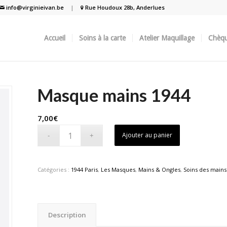
info@virginieivan.be
|
Rue Houdoux 28b, Anderlues
Accueil
Soins à la carte
Atelier Maquillage
Chèqu
Masque mains 1944
7,00
€
Ajouter au panier
Catégories :
1944 Paris
,
Les Masques
,
Mains & Ongles
,
Soins des mains
Description