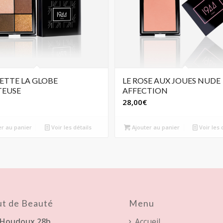
LETTE LA GLOBE
LE ROSE AUX JOUES NUDE
TEUSE
AFFECTION
28,00
€
er au panier
Voir les détails
Ajouter au panier
Voir les 
tut de Beauté
Menu
 Houdoux 28b,
Accueil