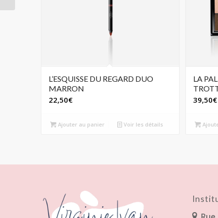
L’ESQUISSE DU REGARD DUO
LA PA
MARRON
TROT
22,50
€
39,50
€
Ajouter au panier
Voir les détails
Ajout
Insti
Rue