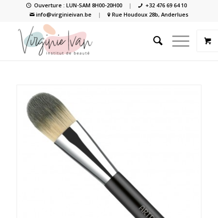
Ouverture : LUN-SAM 8H00-20H00
|
+32 476 69 64 10
info@virginieivan.be
|
Rue Houdoux 28b, Anderlues