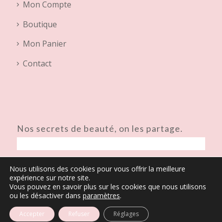
Mon Compte
Boutique
Mon Panier
Contact
Nos secrets de beauté, on les partage.
Nous utilisons des cookies pour vous offrir la meilleure
expérience sur notre site.
Vous pouvez en savoir plus sur les cookies que nous utilisons
ou les désactiver dans
paramètres
.
© Copyright - Virginie Ivan Institut de Beauté & Make-up Artist
Accepter
Refuser
Réglages
Accueil
Mon Compte
Chèques cadeaux
Shop
Contact
Conditions générales de vente