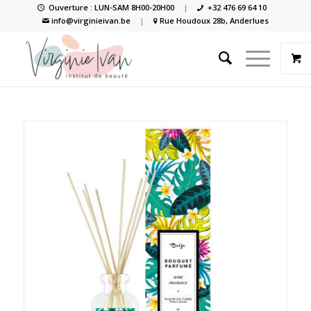
Ouverture : LUN-SAM 8H00-20H00
|
+32 476 69 64 10
info@virginieivan.be
|
Rue Houdoux 28b, Anderlues