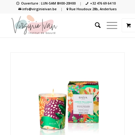
Ouverture : LUN-SAM 8H00-20H00
|
+32 476 69 64 10
info@virginieivan.be
|
Rue Houdoux 28b, Anderlues