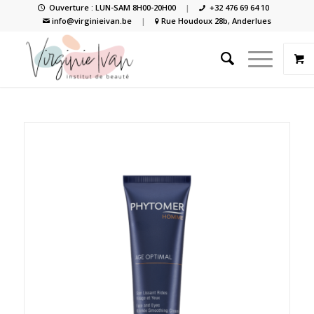
Ouverture : LUN-SAM 8H00-20H00
|
+32 476 69 64 10
info@virginieivan.be
|
Rue Houdoux 28b, Anderlues